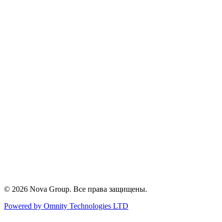
Вентилируемые фасады
Авиационная светосигнализация
Антенные мачты и башни
Зарядные станции для электромобилей
Электромонтаж и энергосбережение
Строительство и металлоконструкции
Солнечная энергетика
Главная
О компании
Услуги
Проекты
Контакты
Ташкент, Узбекистан
novadg2026@gmail.com
+998 50 887 88 71
©
2026
Nova Group.
Все права защищены.
Powered by Omnity Technologies LTD